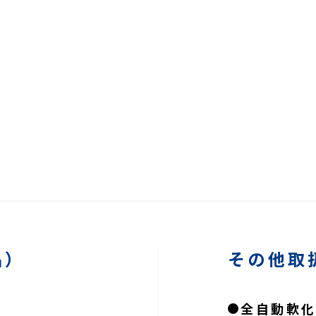
品）
その他取
全自動軟