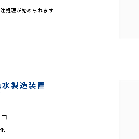
薬注処理が始められます
純水製造装置
ズ
エコ
略化